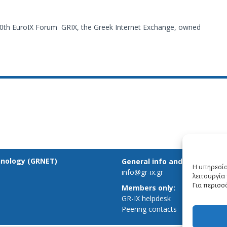
e 40th EuroIX Forum GRIX, the Greek Internet Exchange, owned
hnology (GRNET)
General info and inquiries:
Η υπηρεσία
info@gr-ix.gr
λειτουργία 
Για περισσ
Members only:
GR-IX helpdesk
Peering contacts