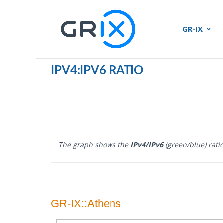
GR-IX
IPV4:IPV6 RATIO
The graph shows the
IPv4/IPv6
(green/blue) ratio
GR-IX::Athens