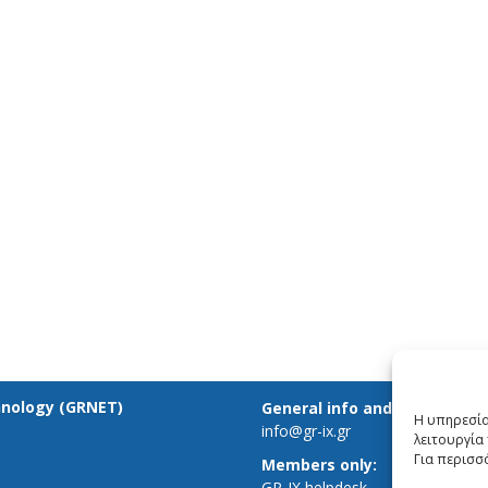
hnology (GRNET)
General info and inquiries:
Η υπηρεσία
info@gr-ix.gr
λειτουργία 
Για περισσ
Members only:
GR-IX helpdesk