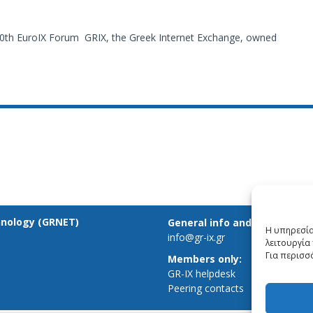
e 40th EuroIX Forum GRIX, the Greek Internet Exchange, owned
hnology (GRNET)
General info and inquiries:
Η υπηρεσία
info@gr-ix.gr
λειτουργία 
Για περισσ
Members only:
GR-IX helpdesk
Peering contacts