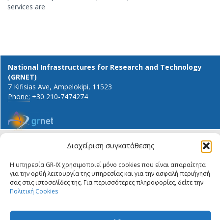
services are
National Infrastructures for Research and Technology
(GRNET)
7 Kifisias Ave, Ampelokipi, 11523
Phone:
+30 210-7474274
General info and inquiries:
Διαχείριση συγκατάθεσης
ΔΉΛΩΣΗ ΙΔΙΩΤΙΚΌΤΗΤΑΣ
info@gr-ix.gr
ΠΟΛΙΤΙΚΉ COOKIES
Η υπηρεσία GR-IX χρησιμοποιεί μόνο cookies που είναι απαραίτητα
Members only:
PRIVACY STATEMENT
για την ορθή λειτουργία της υπηρεσίας και για την ασφαλή περιήγησή
GR-IX helpdesk
ΠΟΛΙΤΙΚΉ COOKIES
σας στις ιστοσελίδες της. Για περισσότερες πληροφορίες, δείτε την
Peering contacts
Πολιτική Cookies
X
LinkedIn