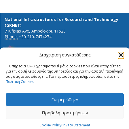
National Infrastructures for Research and Technology
(GRNET)
7 Kifisias Ave, Ampelokipi, 11523
Phone:
+30 210-7474274
Διαχείριση συγκατάθεσης
General info and inquiries:
Η υπηρεσία GR-IX χρησιμοποιεί μόνο cookies που είναι απαραίτητα
ΔΉΛΩΣΗ ΙΔΙΩΤΙΚΌΤΗΤΑΣ
info@gr-ix.gr
για την ορθή λειτουργία της υπηρεσίας και για την ασφαλή περιήγησή
ΠΟΛΙΤΙΚΉ COOKIES
σας στις ιστοσελίδες της. Για περισσότερες πληροφορίες, δείτε την
Members only:
PRIVACY STATEMENT
Πολιτική Cookies
GR-IX helpdesk
ΠΟΛΙΤΙΚΉ COOKIES
Peering contacts
Ενημερώθηκα
X
LinkedIn
Προβολή προτιμήσεων
Cookie Policy
Privacy Statement