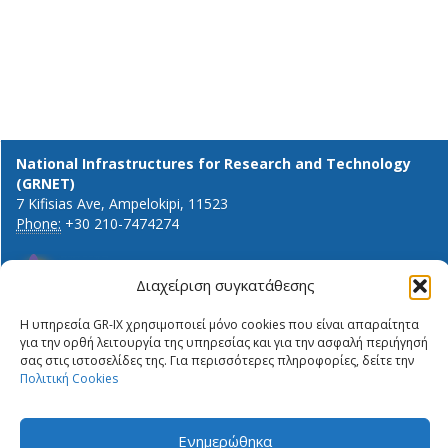
National Infrastructures for Research and Technology
(GRNET)
7 Kifisias Ave, Ampelokipi, 11523
Phone:
+30 210-7474274
Διαχείριση συγκατάθεσης
General info and inquiries:
Η υπηρεσία GR-IX χρησιμοποιεί μόνο cookies που είναι απαραίτητα
ΔΉΛΩΣΗ ΙΔΙΩΤΙΚΌΤΗΤΑΣ
info@gr-ix.gr
για την ορθή λειτουργία της υπηρεσίας και για την ασφαλή περιήγησή
ΠΟΛΙΤΙΚΉ COOKIES
σας στις ιστοσελίδες της. Για περισσότερες πληροφορίες, δείτε την
Members only:
PRIVACY STATEMENT
Πολιτική Cookies
GR-IX helpdesk
ΠΟΛΙΤΙΚΉ COOKIES
Peering contacts
Ενημερώθηκα