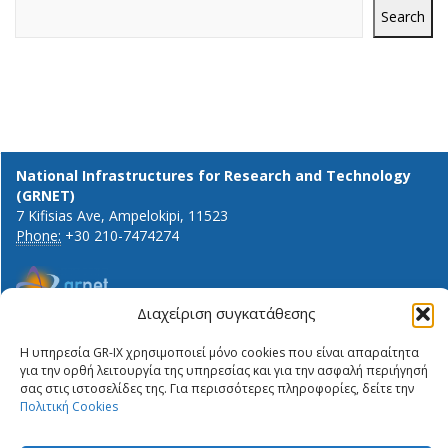
Search
National Infrastructures for Research and Technology
(GRNET)
7 Kifisias Ave, Ampelokipi, 11523
Phone:
+30 210-7474274
Διαχείριση συγκατάθεσης
General info and inquiries:
ΔΉΛΩΣΗ ΙΔΙΩΤΙΚΌΤΗΤΑΣ
info@gr-ix.gr
Η υπηρεσία GR-IX χρησιμοποιεί μόνο cookies που είναι απαραίτητα
ΠΟΛΙΤΙΚΉ COOKIES
για την ορθή λειτουργία της υπηρεσίας και για την ασφαλή περιήγησή
Members only:
PRIVACY STATEMENT
σας στις ιστοσελίδες της. Για περισσότερες πληροφορίες, δείτε την
GR-IX helpdesk
Πολιτική Cookies
ΠΟΛΙΤΙΚΉ COOKIES
Peering contacts