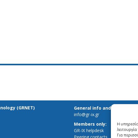
hnology (GRNET)
General info and inquiries:
info@gr-ix.gr
Members only:
Η υπηρεσία
λειτουργία 
GR-IX helpdesk
Για περισσ
Peering contacts