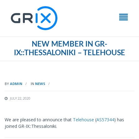
NEW MEMBER IN GR-
IX::THESSALONIKI – TELEHOUSE
BY
ADMIN
IN
NEWS
JULY 22, 2020
We are pleased to announce that
Telehouse
(
AS57344
) has
joined GR-IX::Thessaloniki.