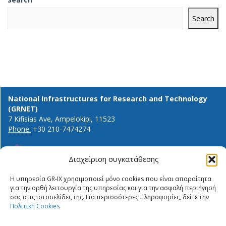
Search
National Infrastructures for Research and Technology
(GRNET)
7 Kifisias Ave, Ampelokipi, 11523
Phone:
+30 210-7474274
Διαχείριση συγκατάθεσης
General info and inquiries:
Η υπηρεσία GR-IX χρησιμοποιεί μόνο cookies που είναι απαραίτητα
ΔΉΛΩΣΗ ΙΔΙΩΤΙΚΌΤΗΤΑΣ
info@gr-ix.gr
για την ορθή λειτουργία της υπηρεσίας και για την ασφαλή περιήγησή
ΠΟΛΙΤΙΚΉ COOKIES
σας στις ιστοσελίδες της. Για περισσότερες πληροφορίες, δείτε την
Members only:
Πολιτική Cookies
PRIVACY STATEMENT
GR-IX helpdesk
ΠΟΛΙΤΙΚΉ COOKIES
Peering contacts