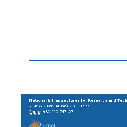
National Infrastructures for Research and Tec
7 Kifisias Ave, Ampelokipi, 11523
Phone:
+30 210-7474274