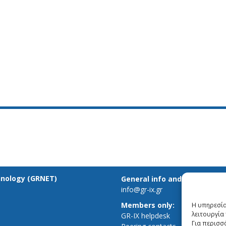
hnology (GRNET)
General info and inquiries:
info@gr-ix.gr
Members only:
Η υπηρεσία
λειτουργία 
GR-IX helpdesk
Για περισσ