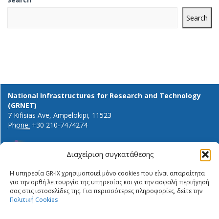
Search
National Infrastructures for Research and Technology
(GRNET)
7 Kifisias Ave, Ampelokipi, 11523
Phone:
+30 210-7474274
Διαχείριση συγκατάθεσης
General info and inquiries:
Η υπηρεσία GR-IX χρησιμοποιεί μόνο cookies που είναι απαραίτητα
ΔΉΛΩΣΗ ΙΔΙΩΤΙΚΌΤΗΤΑΣ
info@gr-ix.gr
για την ορθή λειτουργία της υπηρεσίας και για την ασφαλή περιήγησή
ΠΟΛΙΤΙΚΉ COOKIES
σας στις ιστοσελίδες της. Για περισσότερες πληροφορίες, δείτε την
Members only:
Πολιτική Cookies
PRIVACY STATEMENT
GR-IX helpdesk
ΠΟΛΙΤΙΚΉ COOKIES
Peering contacts