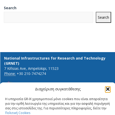
Search
Search
National Infrastructures for Research and Technology
(GRNET)
7 Kifisias Ave, Ampelokipi, 11523
Phone:
+30 210-7474274
Διαχείριση συγκατάθεσης
General info and inquiries:
Η υπηρεσία GR-IX χρησιμοποιεί μόνο cookies που είναι απαραίτητα
ΔΉΛΩΣΗ ΙΔΙΩΤΙΚΌΤΗΤΑΣ
info@gr-ix.gr
για την ορθή λειτουργία της υπηρεσίας και για την ασφαλή περιήγησή
ΠΟΛΙΤΙΚΉ COOKIES
σας στις ιστοσελίδες της. Για περισσότερες πληροφορίες, δείτε την
Members only:
Πολιτική Cookies
PRIVACY STATEMENT