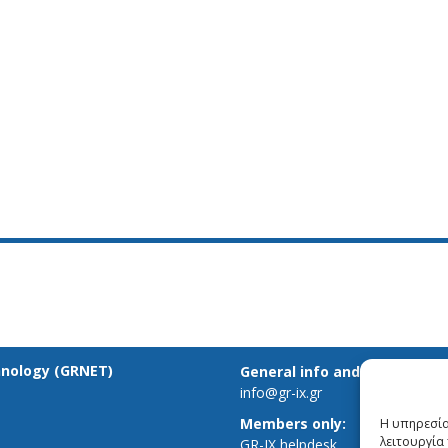
hnology (GRNET)
General info and inquiries:
info@gr-ix.gr
Members only:
Η υπηρεσία
λειτουργία 
GR-IX helpdesk