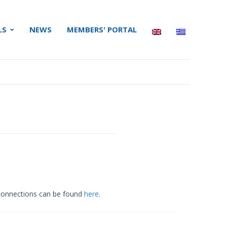
LS
NEWS
MEMBERS' PORTAL
r connections can be found
here
.