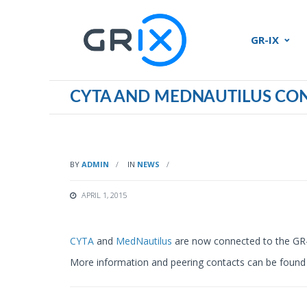
GR-IX
CYTA AND MEDNAUTILUS CO
BY
ADMIN
IN
NEWS
APRIL 1, 2015
CYTA
and
MedNautilus
are now connected to the GR-
More information and peering contacts can be found