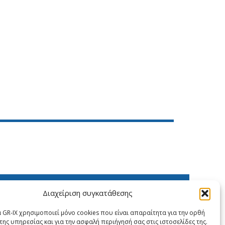
X
LinkedIn
Διαχείριση συγκατάθεσης
 GR-IX χρησιμοποιεί μόνο cookies που είναι απαραίτητα για την ορθή
της υπηρεσίας και για την ασφαλή περιήγησή σας στις ιστοσελίδες της.