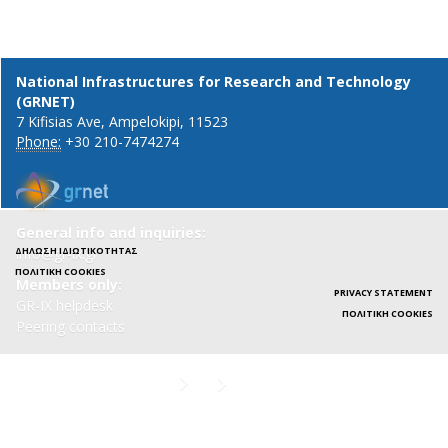
National Infrastructures for Research and Technology
(GRNET)
7 Kifisias Ave, Ampelokipi, 11523
Phone:
+30 210-7474274
General info and inquiries:
ΔΉΛΩΣΗ ΙΔΙΩΤΙΚΌΤΗΤΑΣ
info@gr-ix.gr
ΠΟΛΙΤΙΚΉ COOKIES
Members only:
PRIVACY STATEMENT
GR-IX helpdesk
ΠΟΛΙΤΙΚΉ COOKIES
Peering contacts
X
Linkedin