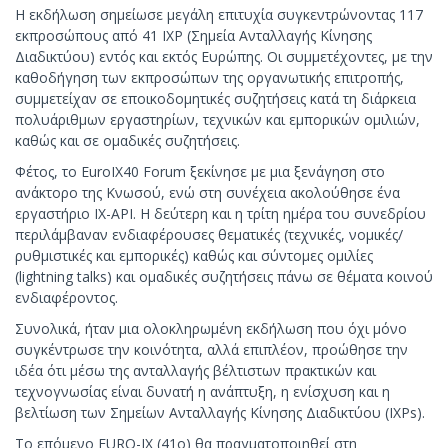
Η εκδήλωση σημείωσε μεγάλη επιτυχία συγκεντρώνοντας 117
εκπροσώπους από 41 IXP (Σημεία Ανταλλαγής Κίνησης
Διαδικτύου) εντός και εκτός Ευρώπης. Οι συμμετέχοντες, με την
καθοδήγηση των εκπροσώπων της οργανωτικής επιτροπής,
συμμετείχαν σε εποικοδομητικές συζητήσεις κατά τη διάρκεια
πολυάριθμων εργαστηρίων, τεχνικών και εμπορικών ομιλιών,
καθώς και σε ομαδικές συζητήσεις.
Φέτος, το EuroIX40 Forum ξεκίνησε με μια ξενάγηση στο
ανάκτορο της Κνωσού, ενώ στη συνέχεια ακολούθησε ένα
εργαστήριο IX-API. Η δεύτερη και η τρίτη ημέρα του συνεδρίου
περιλάμβαναν ενδιαφέρουσες θεματικές (τεχνικές, νομικές/
ρυθμιστικές και εμπορικές) καθώς και σύντομες ομιλίες
(lightning talks) και ομαδικές συζητήσεις πάνω σε θέματα κοινού
ενδιαφέροντος.
Συνολικά, ήταν μια ολοκληρωμένη εκδήλωση που όχι μόνο
συγκέντρωσε την κοινότητα, αλλά επιπλέον, προώθησε την
ιδέα ότι μέσω της ανταλλαγής βέλτιστων πρακτικών και
τεχνογνωσίας είναι δυνατή η ανάπτυξη, η ενίσχυση και η
βελτίωση των Σημείων Ανταλλαγής Κίνησης Διαδικτύου (IXPs).
Το επόμενο EURO-IX (41ο) θα πραγματοποιηθεί στη