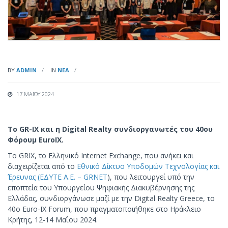
BY
ADMIN
IN
ΝΈΑ
17 ΜΑΪ́ΟΥ 2024
Το GR-IX και η Digital Realty συνδιοργανωτές του 40ου
Φόρουμ EuroIX.
Το GRIX, το Ελληνικό Internet Exchange, που ανήκει και
διαχειρίζεται από το
Εθνικό Δίκτυο Υποδομών Τεχνολογίας και
Έρευνας (ΕΔΥΤΕ Α.Ε. – GRNET
), που λειτουργεί υπό την
εποπτεία του Υπουργείου Ψηφιακής Διακυβέρνησης της
Ελλάδας, συνδιοργάνωσε μαζί με την Digital Realty Greece, το
40ο Euro-IX Forum, που πραγματοποιήθηκε στο Ηράκλειο
Κρήτης, 12-14 Μαΐου 2024.