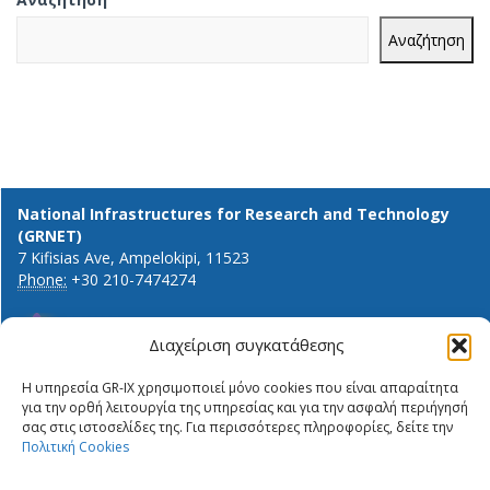
Αναζήτηση
National Infrastructures for Research and Technology
(GRNET)
7 Kifisias Ave, Ampelokipi, 11523
Phone:
+30 210-7474274
Διαχείριση συγκατάθεσης
General info and inquiries:
Η υπηρεσία GR-IX χρησιμοποιεί μόνο cookies που είναι απαραίτητα
ΔΉΛΩΣΗ ΙΔΙΩΤΙΚΌΤΗΤΑΣ
info@gr-ix.gr
για την ορθή λειτουργία της υπηρεσίας και για την ασφαλή περιήγησή
ΠΟΛΙΤΙΚΉ COOKIES
σας στις ιστοσελίδες της. Για περισσότερες πληροφορίες, δείτε την
Members only:
Πολιτική Cookies
PRIVACY STATEMENT
GR-IX helpdesk
ΠΟΛΙΤΙΚΉ COOKIES
Peering contacts