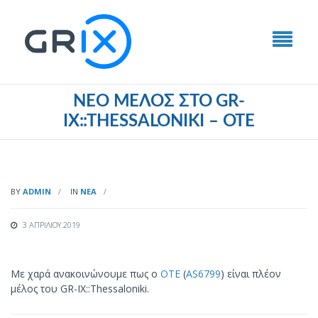
ΝΈΟ ΜΈΛΟΣ ΣΤΟ GR-
IX::THESSALONIKI – OTE
BY
ADMIN
IN
ΝΈΑ
3 ΑΠΡΙΛΊΟΥ 2019
Με χαρά ανακοινώνουμε πως o
OTE
(
AS6799
) είναι πλέον
μέλος του GR-IX::Thessaloniki.